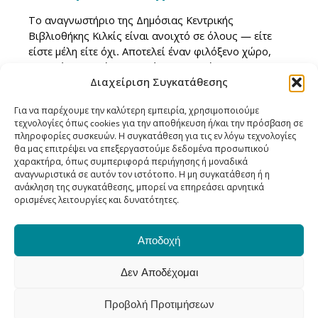
Το αναγνωστήριο της Δημόσιας Κεντρικής
Βιβλιοθήκης Κιλκίς είναι ανοιχτό σε όλους — είτε
είστε μέλη είτε όχι. Αποτελεί έναν φιλόξενο χώρο,
ιδανικό για μελέτη, εργασία και συγκέντρωση.
Διαχείριση Συγκατάθεσης
Για τη διατήρηση ενός άνετου και ήρεμου
περιβάλλοντος, παρακαλούμε να τηρούνται τα εξής:
Για να παρέχουμε την καλύτερη εμπειρία, χρησιμοποιούμε
• το κινητό να βρίσκεται σε αθόρυβη λειτουργία ή να
τεχνολογίες όπως cookies για την αποθήκευση ή/και την πρόσβαση σε
είναι απενεργοποιημένο
πληροφορίες συσκευών. Η συγκατάθεση για τις εν λόγω τεχνολογίες
• δεν επιτρέπονται τρόφιμα και ποτά στον χώρο
θα μας επιτρέψει να επεξεργαστούμε δεδομένα προσωπικού
• δεν επιτρέπονται κατοικίδια
χαρακτήρα, όπως συμπεριφορά περιήγησης ή μοναδικά
αναγνωριστικά σε αυτόν τον ιστότοπο. Η μη συγκατάθεση ή η
Η σωστή και διακριτική χρήση του αναγνωστηρίου
ανάκληση της συγκατάθεσης, μπορεί να επηρεάσει αρνητικά
συμβάλλει στην καλύτερη εμπειρία όλων των
ορισμένες λειτουργίες και δυνατότητες.
επισκεπτών και δείχνει σεβασμό προς τους
υπόλοιπους χρήστες.
Αποδοχή
Δεν Αποδέχομαι
Όροι και πολιτική
© 2026 Δημόσια Κεντρική Βιβλιοθήκη Κιλκίς
Προβολή Προτιμήσεων