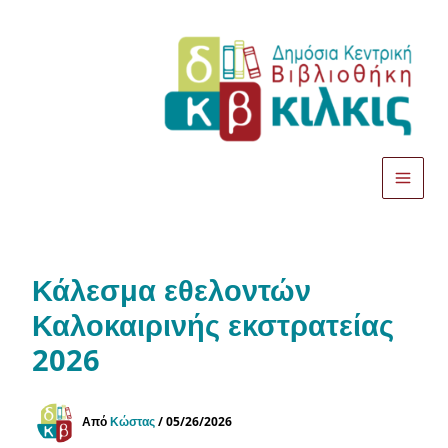
Μετάβαση
στο
περιεχόμενο
Κάλεσμα εθελοντών
Καλοκαιρινής εκστρατείας
2026
Από
Κώστας
/
05/26/2026