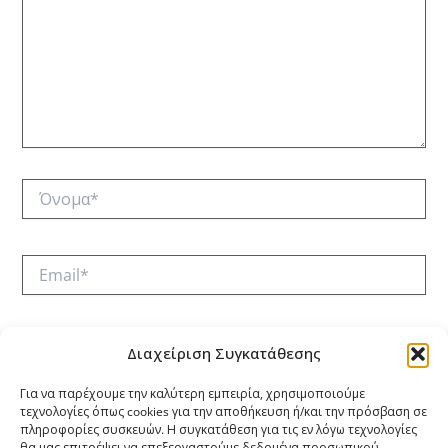
Όνομα*
Email*
Ιστότοπος
Διαχείριση Συγκατάθεσης
Για να παρέχουμε την καλύτερη εμπειρία, χρησιμοποιούμε
τεχνολογίες όπως cookies για την αποθήκευση ή/και την πρόσβαση σε
Αποθήκευσε το όνομά μου, email, και τον ιστότοπο μου
πληροφορίες συσκευών. Η συγκατάθεση για τις εν λόγω τεχνολογίες
σε αυτόν τον πλοηγό για την επόμενη φορά που θα
θα μας επιτρέψει να επεξεργαστούμε δεδομένα προσωπικού