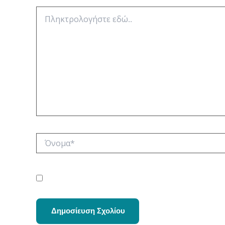
Πληκτρολογήστε
εδώ..
Όνομα*
Αποθήκευσε το όνομά μου, email, και τον ιστότοπ