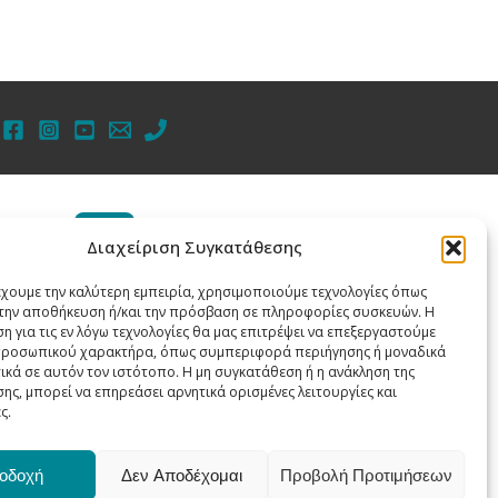
Διαχείριση Συγκατάθεσης
Θερινό ωράριο
Στοιχεία επικοινωνίας
έχουμε την καλύτερη εμπειρία, χρησιμοποιούμε τεχνολογίες όπως
εξυπηρέτησης κοινού
α την αποθήκευση ή/και την πρόσβαση σε πληροφορίες συσκευών. Η
η για τις εν λόγω τεχνολογίες θα μας επιτρέψει να επεξεργαστούμε
Δημόσια Κεντρική
Δευτέρα: 08:00-15:30
ροσωπικού χαρακτήρα, όπως συμπεριφορά περιήγησης ή μοναδικά
Βιβλιοθήκη Κιλκίς
ικά σε αυτόν τον ιστότοπο. Η μη συγκατάθεση ή η ανάκληση της
Τρίτη: 08:00-15:30
Ελ. Βενιζέλου - Δημοτικός
ης, μπορεί να επηρεάσει αρνητικά ορισμένες λειτουργίες και
Τετάρτη: 08:00-15:30
Κήπος
ς.
Πέμπτη: 08:00-15:30
TK 61100 Κιλκίς
Παρασκευή: 08:00-15:30
Τηλέφωνα επικοινωνίας:
Σάββατο: 09:00-14:00
2341076338 & 2341076339
οδοχή
Δεν Αποδέχομαι
Προβολή Προτιμήσεων
Email: vivlkilk@sch.gr