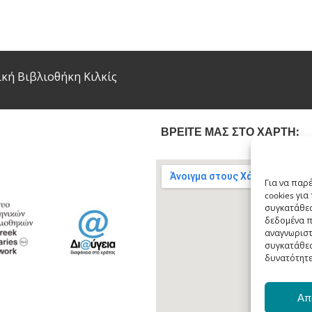
κή Βιβλιοθήκη Κιλκίς
ΒΡΕΙΤΕ ΜΑΣ ΣΤΟ ΧΑΡΤΗ:
Για να παρ
cookies γι
συγκατάθεσ
δεδομένα π
αναγνωριστ
συγκατάθεσ
δυνατότητε
Απ