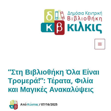
Μετάβαση
στο
περιεχόμενο
“Στη Βιβλιοθήκη Όλα Είναι
Τρομερά!”: Τέρατα, Φιλία
και Μαγικές Ανακαλύψεις
Από
Κώστας
/
07/16/2025