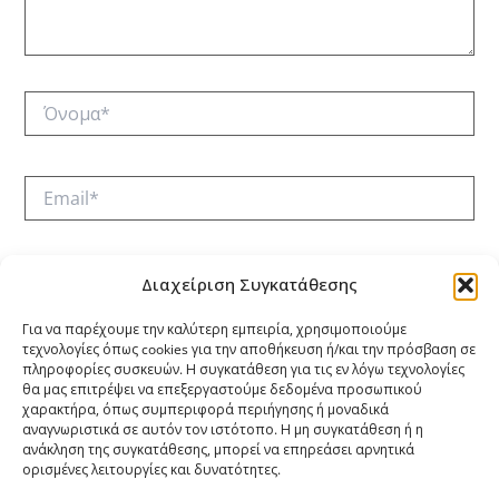
Όνομα*
Email*
Ιστότοπος
Διαχείριση Συγκατάθεσης
Για να παρέχουμε την καλύτερη εμπειρία, χρησιμοποιούμε
τεχνολογίες όπως cookies για την αποθήκευση ή/και την πρόσβαση σε
Αποθήκευσε το όνομά μου, email, και τον ιστότοπο μου
πληροφορίες συσκευών. Η συγκατάθεση για τις εν λόγω τεχνολογίες
σε αυτόν τον πλοηγό για την επόμενη φορά που θα
θα μας επιτρέψει να επεξεργαστούμε δεδομένα προσωπικού
χαρακτήρα, όπως συμπεριφορά περιήγησης ή μοναδικά
σχολιάσω.
αναγνωριστικά σε αυτόν τον ιστότοπο. Η μη συγκατάθεση ή η
ανάκληση της συγκατάθεσης, μπορεί να επηρεάσει αρνητικά
ορισμένες λειτουργίες και δυνατότητες.