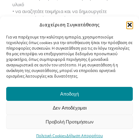
υλικό
• να αναζητάτε τεκμήρια και να δημιουργείτε
προσωπικές λίστες βιβλίων
Διαχείριση Συγκατάθεσης
• να έχετε πρόσβαση στο ιστορικό των δανεισμών
σας
Για να παρέχουμε την καλύτερη εμπειρία, χρησιμοποιούμε
• να διαχειρίζεστε τα προσωπικά σας στοιχεία και τις
τεχνολογίες όπως cookies για την αποθήκευση ή/και την πρόσβαση σε
ρυθμίσεις ιδιωτικότητας
πληροφορίες συσκευών. Η συγκατάθεση για τις εν λόγω τεχνολογίες
• να επιλέγετε τα ενημερωτικά μηνύματα που
θα μας επιτρέψει να επεξεργαστούμε δεδομένα προσωπικού
λαμβάνετε από το σύστημα
χαρακτήρα, όπως συμπεριφορά περιήγησης ή μοναδικά
αναγνωριστικά σε αυτόν τον ιστότοπο. Η μη συγκατάθεση ή η
• να προτείνετε νέους τίτλους για τη συλλογή της
ανάκληση της συγκατάθεσης, μπορεί να επηρεάσει αρνητικά
Βιβλιοθήκης
ορισμένες λειτουργίες και δυνατότητες.
• να βαθμολογείτε και να οργανώνετε το υλικό που
σας ενδιαφέρει
Αποδοχή
Δεν Αποδέχομαι
Όροι και πολιτική
© 2026 Δημόσια Κεντρική Βιβλιοθήκη Κιλκίς
Προβολή Προτιμήσεων
Πολιτική Cookies
Δήλωση Απορρήτου